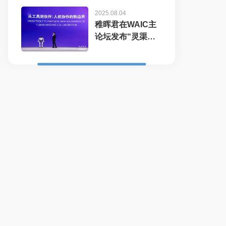
2025.08.04
稚晖君在WAIC主
论坛发布“灵渠
OS”开...