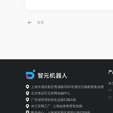
首页
产
米
上海市浦东新区秀浦路2555号漕河泾康桥商务绿洲
A2
北京海淀区互联网金融中心
A2
广东深圳湾科技生态园12栋A座
米兰官网工厂· 上海临港奉贤智造园
数采中心 · 上海浦东新区周邓公路5358号