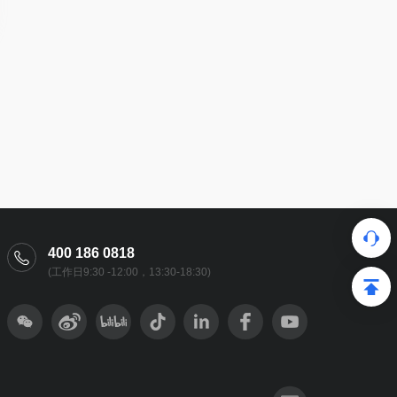
400 186 0818
(工作日9:30 -12:00，13:30-18:30)