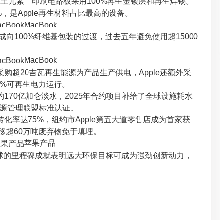
生稀土元素，印刷电路板采用100%再生金镀层和再生焊锡。
0%，是Apple再生材料占比最高的设备。
MacBook
成向100%纤维基包装的过渡，过去五年避免使用超15000
MacBook
购超20吉瓦再生能源为产品生产供电，Apple还额外采
0%可再生电力运行。
170亿加仑淡水，2025年合约项目补给了全球设施耗水
源管理联盟标准认证。
化率达75%，纽约市Apple第五大道零售店成为首家获
移超60万吨废弃物免于填埋。
苹果产品
些保护地球的里程碑成就表明远大环保目标可成为强劲创新动力，