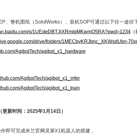
EP、整机图纸（SolidWorks）、装机SOP可通过以下任一途径
/pan.baidu.com/s/1UEdeDBTJiXRmIqMKwmO5RA?pwd=1234
（
/drive.google.com/drive/folders/1MECbyKRJbnc_XKWsdUbn-
thub.com/AgibotTech/agibot_x1_hardware
github.com/AgibotTech/agibot_x1_infer
github.com/AgibotTech/agibot_x1_train
（更新时间：2025年1月14日）
作即可完成米兰官网灵犀X1机器人的搭建，