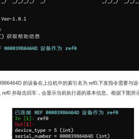
3986464D 的设备在上位机中的索引名为 ref0,下发指令需要
ref0 并敲击回车，会显示当前执行器的基本信息。根据下图所示，