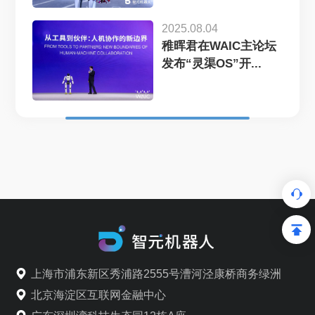
2025.08.04
稚晖君在WAIC主论坛
发布“灵渠OS”开...
上海市浦东新区秀浦路2555号漕河泾康桥商务绿洲
北京海淀区互联网金融中心