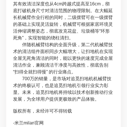
其有效清洁深度也从4cm跨越式提高至16cm，彻
底打破机身尺寸对清洁范围的物理限制。在大幅延
长机械臂作业行程的同时，二级摆臂可在一级摆臂
的基础上实现灵活旋转，机械臂可根据家居环境灵
活伸缩调整姿态，彻底攻克花盆、垃圾桶等“环形
死角”，实现智能的绕柱清扫。
伴随机械臂结构的全面升级，第二代机械臂技
术的清洁组件面积同步大幅增大，让扫地机在实现
全屋无死角清洁的同时，能以更快的速度完成全屋
清洁作业，兼顾清洁干净度与高效性，彻底告别
“扫得全就扫得慢” 的行业痛点。
700万的销量，是市场对追觅扫地机机械臂技
术的终极认可，也是追觅扫地机引领行业实力彰
显。未来，追觅扫地机将持续以技术创新推动行业
发展，为全球用户提供更极致的产品体验。
版权所有，未经许可不得转载
-米兰milan官网