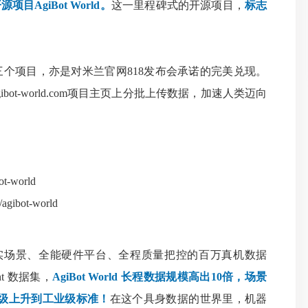
AgiBot World。
这一里程碑式的开源项目，
标志
项目，亦是对米兰官网818发布会承诺的完美兑现。
及agibot-world.com项目主页上分批上传数据，加速人类迈向
bot-world
/agibot-world
真实场景、全
能硬件平台、全程质量把控的百万真机数据
ent 数据集，
AgiBot World 长程数据规模高出10倍，场景
室级上升到工业级标准！
在这个具身数据的世界里，机器