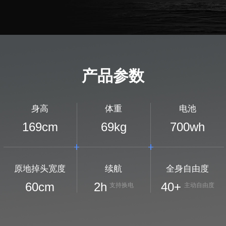
产品参数
身高
体重
电池
169
cm
69
kg
700
wh
原地掉头宽度
续航
全身自由度
60
cm
2
h
40+
支持换电
主动自由度