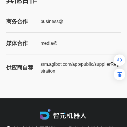
商务合作
business@
媒体合作
media@
srm.agibot.com/app/public/supplierRegi
供应商自荐
stration